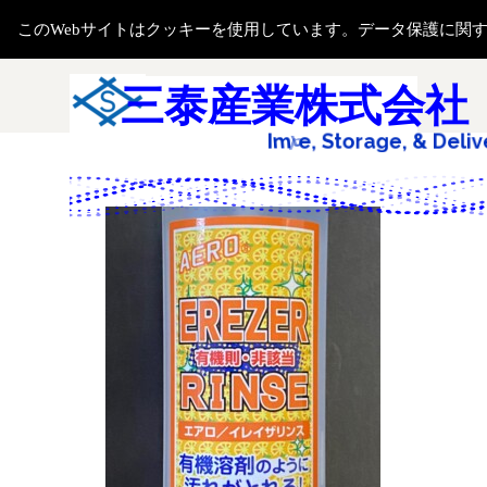
コンテンツに移動します
このWebサイトはクッキーを使用しています。データ保護に関
メニューをスキップ
検索
三泰産業株式会社
I
m
p
o
r
t
&
E
x
p
o
r
&
D
e
l
i
v