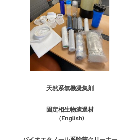
天然系無機凝集剤
固定相生物濾過材
（English)
バイオエタノール系除菌クリーナー