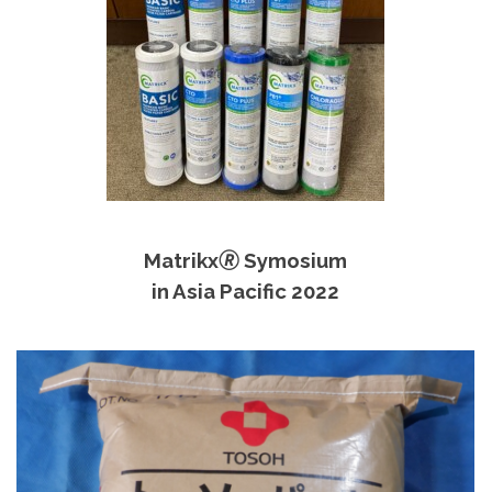
Matrikx🄬 Symosium
in Asia Pacific 2022