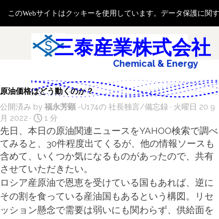
コンテンツに移動します
このWebサイトはクッキーを使用しています。データ保護に関
メニューをスキップ
検索
三泰産業株式会社
e
m
i
c
a
l
&
E
n
e
r
g
y
a
S
h
原油価格はどう動くのか？
公開済み by
福永芳顕
-U174の
社長独言/備忘録
· 火曜日 20 9
月 2022 ·
1 分
先日、本日の原油関連ニュースをYAHOO検索で調べ
てみると、30件程度出てくるが、他の情報ソースも
含めて、いくつか気になるものがあったので、共有
させていただきたい。
ロシア産原油で恩恵を受けている国もあれば、逆に
その割を食っている産油国もあるという構図。リセ
ッション懸念で需要は弱いにも関わらず、供給面を