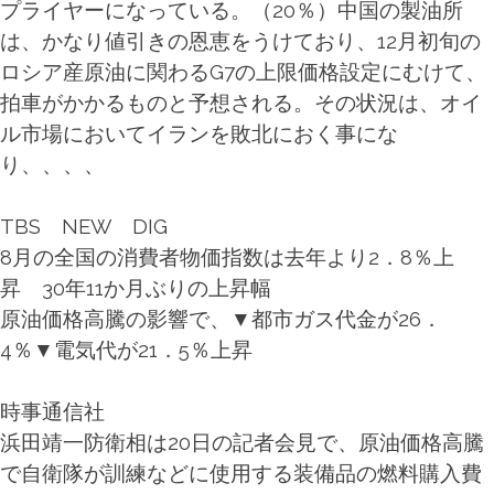
プライヤーになっている。（20％）中国の製油所
は、かなり値引きの恩恵をうけており、12月初旬の
ロシア産原油に関わるG7の上限価格設定にむけて、
拍車がかかるものと予想される。その状況は、オイ
ル市場においてイランを敗北におく事にな
り、、、、
TBS NEW DIG
8月の全国の消費者物価指数は去年より2．8％上
昇
30年11か月ぶりの上昇幅
原油価格高騰の影響で、▼都市ガス代金が26．
4％▼電気代が21．5％上昇
時事通信社
浜田靖一防衛相は20日の記者会見で、原油価格高騰
で自衛隊が訓練などに使用する装備品の燃料購入費