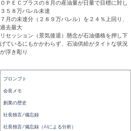
ＯＰＥＣプラスの８月の産油量が日量で目標に対し
３５８万バレル未達
７月の未達分（２８９万バレル）を２４％上回り、
過去最大
リセッション（景気後退）懸念が石油価格を押し下
げているにもかかわらず、石油供給がタイトな状況
が浮き彫り
ブロックをスキップ
プロンプト
会長メモ
創業の歴史
社長独言/備忘録
社長独言/備忘録（AIによる分析）