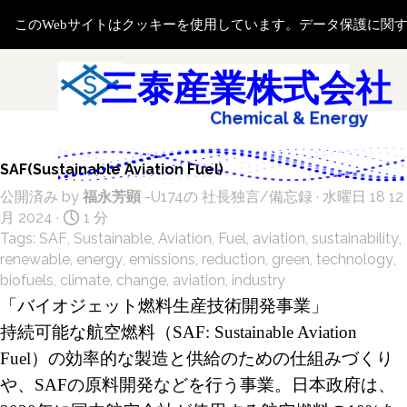
コンテンツに移動します
このWebサイトはクッキーを使用しています。データ保護に関
メニューをスキップ
検索
三泰産業株式会社
e
m
i
c
a
l
&
E
n
e
r
g
y
S
a
h
C
SAF(Sustainable Aviation Fuel)
公開済み by
福永芳顕
-U174の
社長独言/備忘録
· 水曜日 18 12
月 2024 ·
1 分
Tags:
SAF
,
Sustainable
,
Aviation
,
Fuel
,
aviation
,
sustainability
,
renewable
,
energy
,
emissions
,
reduction
,
green
,
technology
,
biofuels
,
climate
,
change
,
aviation
,
industry
「バイオジェット燃料生産技術開発事業」
持続可能な航空燃料（
SAF: Sustainable Aviation
Fuel
）の効率的な製造と供給のための仕組みづくり
や、SAFの原料開発などを行う事業。日本政府は、