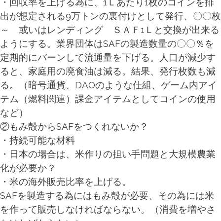
・回収率を上げる為に、1Ｌあたり1枚のコインを排
出が想定される9万トンの裏付けとして発行、〇〇枚
～ 或いはレンディング ＳＡＦ1Ｌと交換が出来る
ようにする。業界団体はSAFの製造数量の〇〇％を
定期的にバーンして流通量を下げる。
人口が減少す
ると、家庭用の廃食油は減る。結果、発行枚数も減
る。
（暗号通貨、DAOのような仕組、ゲーム内アイ
テム（燃料関連）課金アイテムとしてコインの使用
など）
②もみ殻からSAFをつくれないか？
・持続可能な材料
・日本の場合は、米作りの担い手問題と大規模農業
化が必要か？
・米の海外販売比率を上げる。
SAFを製造する為にはもみ殻が必要、その為には米
を作って販売しなければならない。（消費を増やさ