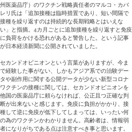
州医薬品庁）のワクチン戦略責任者のマルコ・カバ
レリ氏は「追加接種は臨時措置であり、短い間隔で
接種を繰り返すのは持続的な長期戦略とはいえな
い」と指摘。4カ月ごとに追加接種を繰り返すと免疫
に負荷をかける恐れがあると警告した。という記事
が日本経済新聞に公開されていました。
セカンドオピニオンという言葉がありますが、今ま
で経験した事がない、しかもアジア系での治験デー
タや副作用に関する公開データが少ない新型コロナ
ワクチンの接種に関しては、セカンドオピニオンを
他国の医薬品庁に頼らなければ、公正且つ正確な判
断が出来ないと感じます。免疫に負担がかかり、接
種して逆に免疫が低下してしまっては、いったい何
の為のワクチンかわかりません。高齢者は、情報弱
者になりがちである点は注意すべき事と思います。