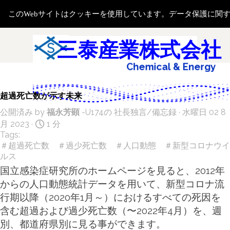
コンテンツに移動します
このWebサイトはクッキーを使用しています。データ保護に関
メニューをスキップ
検索
三泰産業株式会社
S
i
c
a
l
&
E
n
e
r
g
y
a
l
e
m
超過死亡数が示す未来
公開済み by
福永芳顕
-U174の
社長独言/備忘録
· 水曜日 02 8
月 2023 ·
1 分
Tags:
＃超過死亡数 ＃過少死亡数 ＃人口動態 ＃新型コロナウイ
ルス
国立感染症研究所のホームページを見ると、2012年
からの人口動態統計データを用いて、新型コロナ流
行期以降（2020年1月～）におけるすべての死因を
含む超過および過少死亡数（〜2022年4月）を、週
別、都道府県別に見る事ができます。